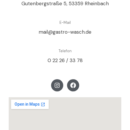
Gutenbergstraße 5, 53359 Rheinbach
E-Mail
mail@gastro-wasch.de
Telefon
0 22 26 / 33 78
I
F
n
a
s
c
t
e
a
b
g
o
r
o
a
k
m